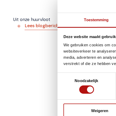
Toestemming
Uit onze huurvloot
Lees blogbericht
Deze website maakt gebruik
Een stijlvolle Mercedes-Benz
We gebruiken cookies om cont
cabine!
websiteverkeer te analyseren
media, adverteren en analys
verstrekt of die ze hebben v
Toestemmingsselectie
Noodzakelijk
Weigeren