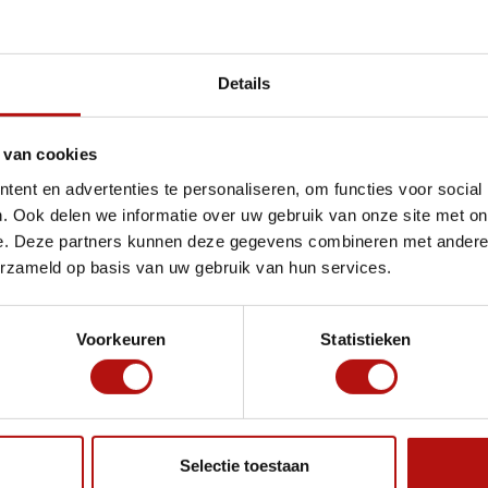
Details
We starten vanuit Nederland
Lees blogbericht
 van cookies
Vanuit onze huurvloot: de Adria
ent en advertenties te personaliseren, om functies voor social
Matrix 670 SL Automaat
. Ook delen we informatie over uw gebruik van onze site met on
e. Deze partners kunnen deze gegevens combineren met andere i
erzameld op basis van uw gebruik van hun services.
Voorkeuren
Statistieken
Selectie toestaan