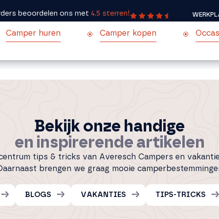
ders beoordelen ons met
4.5 sterren!
WERKPL
Camper huren
Camper kopen
Occas
Bekijk onze handige
en inspirerende artikelen
scentrum tips & tricks van Averesch Campers en vakanti
 Daarnaast brengen we graag mooie camperbestemmingen
BLOGS
VAKANTIES
TIPS-TRICKS