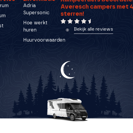
rum
Adria
Averesch campers met 4
Supersonic
sterren!
rum
Hoe werkt
st
Bekijk alle reviews
huren
Huurvoorwaarden