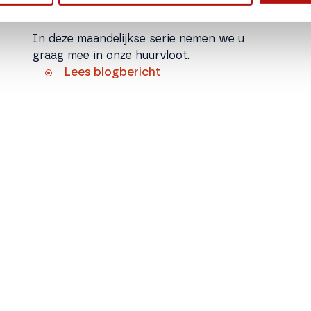
In deze maandelijkse serie nemen we u
graag mee in onze huurvloot.
Lees blogbericht
Mogen we even voorstellen: de
Adria Twin 640 SLB