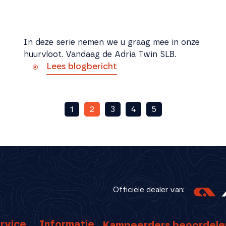
In deze serie nemen we u graag mee in onze
huurvloot. Vandaag de Adria Twin SLB.
Lees blogbericht
1
2
3
4
5
Officiële dealer van:
rvice
Informatie
Kampeerders beoordele