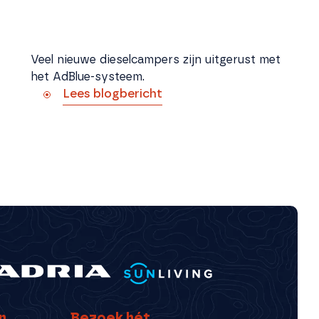
Veel nieuwe dieselcampers zijn uitgerust met
het AdBlue-systeem.
Lees blogbericht
n
Bezoek hét