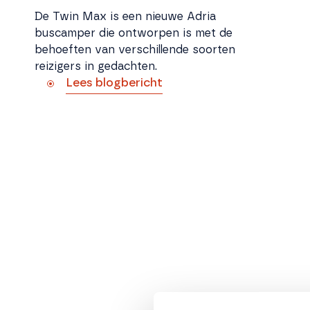
De Twin Max is een nieuwe Adria
buscamper die ontworpen is met de
behoeften van verschillende soorten
reizigers in gedachten.
Lees blogbericht
Met de Sun Living A75 DP heeft
u alle vrijheid