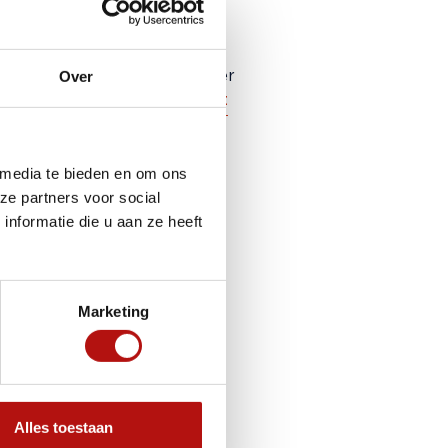
Over
Uw perfecte reispartner
Lees blogbericht
Mogen we even voorstellen: de
 media te bieden en om ons
Sun Living S 65 SL
ze partners voor social
nformatie die u aan ze heeft
Marketing
Alles toestaan