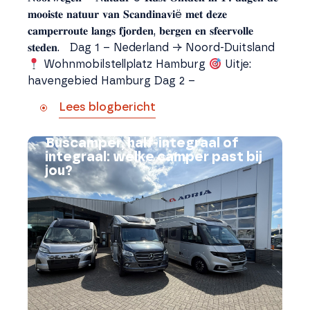
𝐦𝐨𝐨𝐢𝐬𝐭𝐞 𝐧𝐚𝐭𝐮𝐮𝐫 𝐯𝐚𝐧 𝐒𝐜𝐚𝐧𝐝𝐢𝐧𝐚𝐯𝐢ë 𝐦𝐞𝐭 𝐝𝐞𝐳𝐞
𝐜𝐚𝐦𝐩𝐞𝐫𝐫𝐨𝐮𝐭𝐞 𝐥𝐚𝐧𝐠𝐬 𝐟𝐣𝐨𝐫𝐝𝐞𝐧, 𝐛𝐞𝐫𝐠𝐞𝐧 𝐞𝐧 𝐬𝐟𝐞𝐞𝐫𝐯𝐨𝐥𝐥𝐞
𝐬𝐭𝐞𝐝𝐞𝐧. Dag 1 – Nederland → Noord-Duitsland
Wohnmobilstellplatz Hamburg
Uitje:
havengebied Hamburg Dag 2 –
Lees blogbericht
Buscamper, half-integraal of
integraal: welke camper past bij
jou?