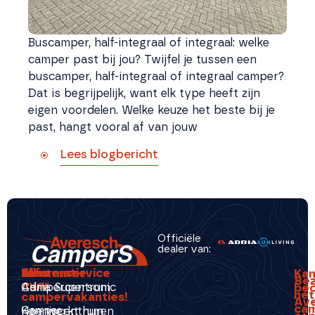
Buscamper, half-integraal of integraal: welke
camper past bij jou? Twijfel je tussen een
buscamper, half-integraal of integraal camper?
Dat is begrijpelijk, want elk type heeft zijn
eigen voordelen. Welke keuze het beste bij je
past, hangt vooral af van jouw
Lees blogbericht
Officiële
dealer van:
Alles
Klantenservice
Informatie
Ka
Be
over
Campercentrum
Adria Supersonic
beo
hét
campervakanties!
Av
ca
Camper
Kenniscentrum
Hoe werkt huren