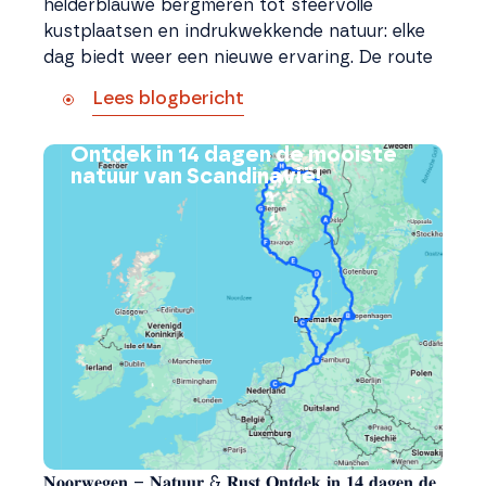
helderblauwe bergmeren tot sfeervolle
kustplaatsen en indrukwekkende natuur: elke
dag biedt weer een nieuwe ervaring. De route
Lees blogbericht
Ontdek in 14 dagen de mooiste
natuur van Scandinavië!
𝐍𝐨𝐨𝐫𝐰𝐞𝐠𝐞𝐧 – 𝐍𝐚𝐭𝐮𝐮𝐫 & 𝐑𝐮𝐬𝐭 𝐎𝐧𝐭𝐝𝐞𝐤 𝐢𝐧 𝟏𝟒 𝐝𝐚𝐠𝐞𝐧 𝐝𝐞