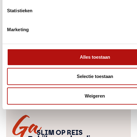
ideaal als je al weet wat je zoekt, of juist wilt
instappen zonder lange levertijd.
Statistieken
Kan ik de camper bekijken en
Marketing
proefzitten?
Worden occasions gecontroleerd vóór
verkoop?
Alles toestaan
Is inruil mogelijk?
Selectie toestaan
Krijg ik uitleg bij aflevering?
Weigeren
SLIM
OP REIS