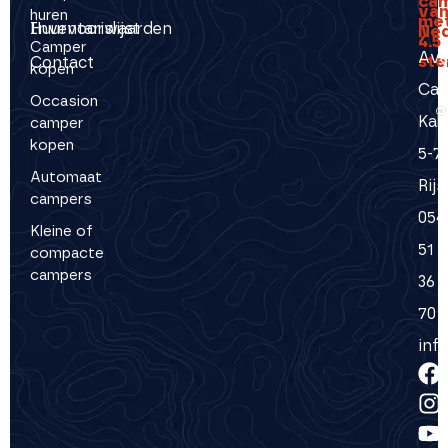
ca
va
huren
me
Inventarislijst
Huurvoorwaarden
Ned
4.5
Camper
Ave
ste
Contact
kopen
Cam
Occasion
Kal
camper
kopen
5-7
Automaat
Rij
campers
054
Kleine of
51
compacte
campers
36
70
inf