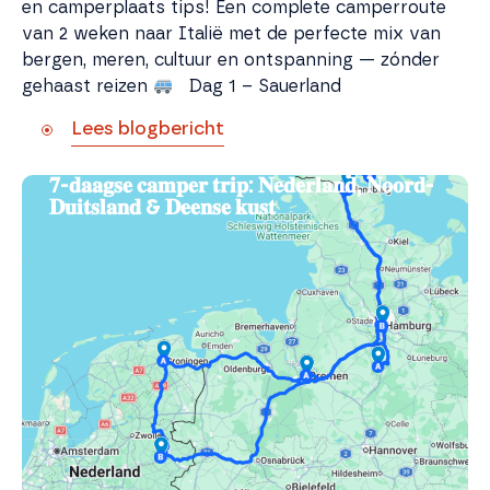
en camperplaats tips! Een complete camperroute
van 2 weken naar Italië met de perfecte mix van
bergen, meren, cultuur en ontspanning — zónder
gehaast reizen
Dag 1 – Sauerland
Lees blogbericht
𝟕-𝐝𝐚𝐚𝐠𝐬𝐞 𝐜𝐚𝐦𝐩𝐞𝐫 𝐭𝐫𝐢𝐩: 𝐍𝐞𝐝𝐞𝐫𝐥𝐚𝐧𝐝, 𝐍𝐨𝐨𝐫𝐝-
𝐃𝐮𝐢𝐭𝐬𝐥𝐚𝐧𝐝 & 𝐃𝐞𝐞𝐧𝐬𝐞 𝐤𝐮𝐬𝐭