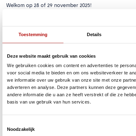
Welkom op 28 of 29 november 2025!
Lees blogbericht
Ontdek Andalusië
Toestemming
Details
Deze website maakt gebruik van cookies
We gebruiken cookies om content en advertenties te persona
voor social media te bieden en om ons websiteverkeer te an
we informatie over uw gebruik van onze site met onze partne
adverteren en analyse. Deze partners kunnen deze gegeve
andere informatie die u aan ze heeft verstrekt of die ze heb
basis van uw gebruik van hun services.
Andalusië is de favoriete Europese bestemming
Toestemmingsselectie
voor velen die de koude winter- en lentemaanden
Noodzakelijk
willen ontvluchten.