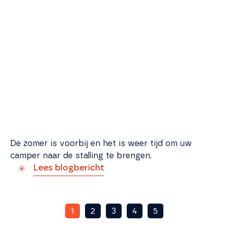
camper
De zomer is voorbij en het is weer tijd om uw
camper naar de stalling te brengen.
Lees blogbericht
1
2
3
4
5