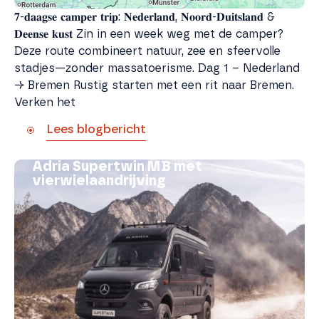
𝟕-𝐝𝐚𝐚𝐠𝐬𝐞 𝐜𝐚𝐦𝐩𝐞𝐫 𝐭𝐫𝐢𝐩: 𝐍𝐞𝐝𝐞𝐫𝐥𝐚𝐧𝐝, 𝐍𝐨𝐨𝐫𝐝-𝐃𝐮𝐢𝐭𝐬𝐥𝐚𝐧𝐝 &
𝐃𝐞𝐞𝐧𝐬𝐞 𝐤𝐮𝐬𝐭 Zin in een week weg met de camper?
Deze route combineert natuur, zee en sfeervolle
stadjes—zonder massatoerisme. Dag 1 – Nederland
→ Bremen Rustig starten met een rit naar Bremen.
Verken het
Lees blogbericht
Adria Supertwin MB met
vierwielaandrijving