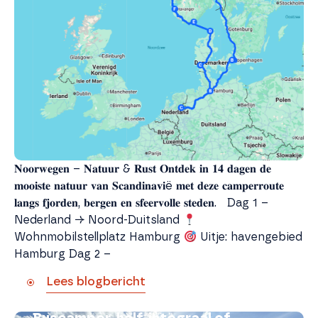
𝐍𝐨𝐨𝐫𝐰𝐞𝐠𝐞𝐧 – 𝐍𝐚𝐭𝐮𝐮𝐫 & 𝐑𝐮𝐬𝐭 𝐎𝐧𝐭𝐝𝐞𝐤 𝐢𝐧 𝟏𝟒 𝐝𝐚𝐠𝐞𝐧 𝐝𝐞
𝐦𝐨𝐨𝐢𝐬𝐭𝐞 𝐧𝐚𝐭𝐮𝐮𝐫 𝐯𝐚𝐧 𝐒𝐜𝐚𝐧𝐝𝐢𝐧𝐚𝐯𝐢ë 𝐦𝐞𝐭 𝐝𝐞𝐳𝐞 𝐜𝐚𝐦𝐩𝐞𝐫𝐫𝐨𝐮𝐭𝐞
𝐥𝐚𝐧𝐠𝐬 𝐟𝐣𝐨𝐫𝐝𝐞𝐧, 𝐛𝐞𝐫𝐠𝐞𝐧 𝐞𝐧 𝐬𝐟𝐞𝐞𝐫𝐯𝐨𝐥𝐥𝐞 𝐬𝐭𝐞𝐝𝐞𝐧. Dag 1 –
Nederland → Noord-Duitsland
Wohnmobilstellplatz Hamburg
Uitje: havengebied
Hamburg Dag 2 –
Lees blogbericht