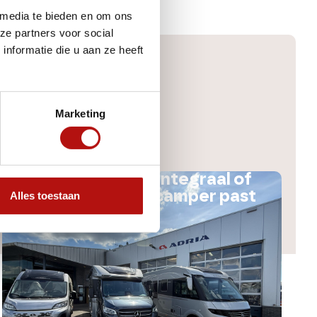
 media te bieden en om ons
ze partners voor social
nformatie die u aan ze heeft
Marketing
Buscamper, half-integraal of
integraal: welke camper past
Alles toestaan
bij jou?