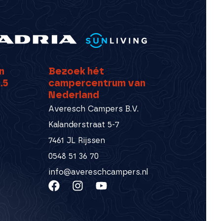
n
Bezoek hét
.5
campercentrum van
Nederland
Averesch Campers B.V.
Kalanderstraat 5-7
7461 JL Rijssen
0548 51 36 70
info@avereschcampers.nl