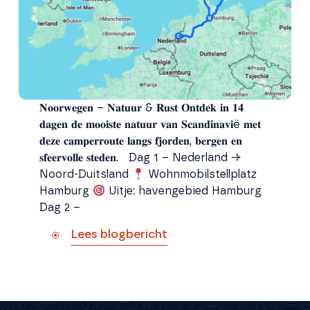
𝐍𝐨𝐨𝐫𝐰𝐞𝐠𝐞𝐧 – 𝐍𝐚𝐭𝐮𝐮𝐫 & 𝐑𝐮𝐬𝐭 𝐎𝐧𝐭𝐝𝐞𝐤 𝐢𝐧 𝟏𝟒
𝐝𝐚𝐠𝐞𝐧 𝐝𝐞 𝐦𝐨𝐨𝐢𝐬𝐭𝐞 𝐧𝐚𝐭𝐮𝐮𝐫 𝐯𝐚𝐧 𝐒𝐜𝐚𝐧𝐝𝐢𝐧𝐚𝐯𝐢ë 𝐦𝐞𝐭
𝐝𝐞𝐳𝐞 𝐜𝐚𝐦𝐩𝐞𝐫𝐫𝐨𝐮𝐭𝐞 𝐥𝐚𝐧𝐠𝐬 𝐟𝐣𝐨𝐫𝐝𝐞𝐧, 𝐛𝐞𝐫𝐠𝐞𝐧 𝐞𝐧
𝐬𝐟𝐞𝐞𝐫𝐯𝐨𝐥𝐥𝐞 𝐬𝐭𝐞𝐝𝐞𝐧. Dag 1 – Nederland →
Noord-Duitsland
Wohnmobilstellplatz
Hamburg
Uitje: havengebied Hamburg
Dag 2 –
Lees blogbericht