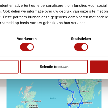
ent en advertenties te personaliseren, om functies voor social
. Ook delen we informatie over uw gebruik van onze site met on
e. Deze partners kunnen deze gegevens combineren met andere i
erzameld op basis van uw gebruik van hun services.
Bekijk onze handige
Voorkeuren
Statistieken
en inspirerende artikelen
Ontdek in 14 dagen de
mooiste natuur van
Selectie toestaan
Scandinavië!