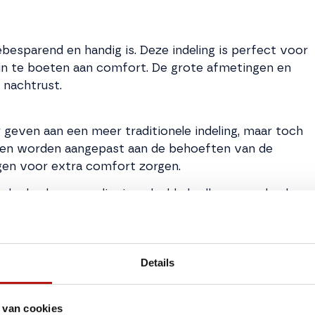
ebesparend en handig is. Deze indeling is perfect voor
r in te boeten aan comfort. De grote afmetingen en
nachtrust.
r geven aan een meer traditionele indeling, maar toch
unnen worden aangepast aan de behoeften van de
ngen voor extra comfort zorgen.
ische keuken, een slim ingedeelde badkamer en heel
 en vele accessoires, waardoor elke Twin Max kan
ACH smart-app en dieselverwarming van Truma zijn
e en ‘connected’ buscamper is.
Details
 van cookies