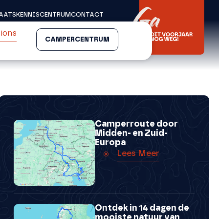
AATS
KENNISCENTRUM
CONTACT
ions
CAMPERCENTRUM
Camperroute door
Midden- en Zuid-
Europa
Lees Meer
Ontdek in 14 dagen de
mooiste natuur van