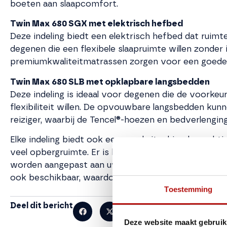
boeten aan slaapcomfort.
Twin Max 680 SGX met elektrisch hefbed
Deze indeling biedt een elektrisch hefbed dat ruimt
degenen die een flexibele slaapruimte willen zonde
premiumkwaliteitmatrassen zorgen voor een goede 
Twin Max 680 SLB met opklapbare langsbedden
Deze indeling is ideaal voor degenen die de voorkeu
flexibiliteit willen. De opvouwbare langsbedden k
reiziger, waarbij de Tencel®-hoezen en bedverlengi
Elke indeling biedt ook een goed uitgekiende, prakt
veel opbergruimte. Er is keuze uit zes stofferingen
worden aangepast aan uw eigen smaak. De Adria M
ook beschikbaar, waardoor de Twin Max een modern
Toestemming
Deel dit bericht
Deze website maakt gebruik