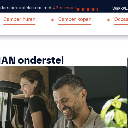
ders beoordelen ons met
4.5 sterren!
WERKPL
Camper huren
Camper kopen
Occas
MAN onderstel