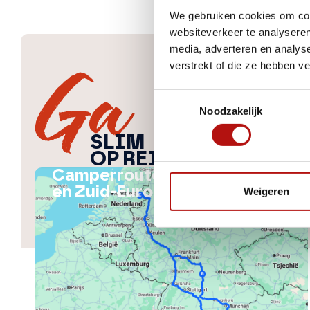
We gebruiken cookies om cont
websiteverkeer te analyseren
media, adverteren en analys
verstrekt of die ze hebben v
Toestemmingsselectie
Noodzakelijk
SLIM
OP REIS
Camperroute door Midden-
en Zuid-Europa
Weigeren