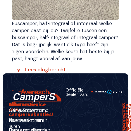
Buscamper, half-integraal of integraal: welke
camper past bij jou? Twijfel je tussen een
buscamper, half-integraal of integraal camper?
Dat is begrijpelijk, want elk type heeft zijn
eigen voordelen. Welke keuze het beste bij je
past, hangt vooral af van jouw
Lees blogbericht
Officiële
dealer van:
Alles
Klantenservice
Informatie
Ka
Be
over
Campercentrum
Adria Supersonic
beo
hét
campervakanties!
Av
ca
Camper
Kenniscentrum
Hoe werkt huren
ca
va
huren
me
Inventarislijst
Huurvoorwaarden