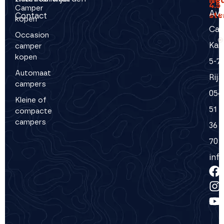
Ned
4.5
Camper
Ave
ste
Contact
kopen
Cam
Occasion
Kal
camper
kopen
5-7
Automaat
Rij
campers
054
Kleine of
51
compacte
campers
36
70
inf