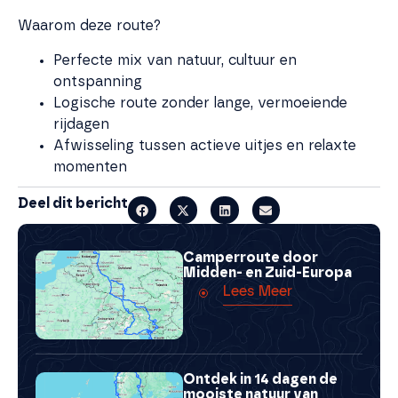
Waarom deze route?
Perfecte mix van natuur, cultuur en
ontspanning
Logische route zonder lange, vermoeiende
rijdagen
Afwisseling tussen actieve uitjes en relaxte
momenten
Deel dit bericht
Camperroute door
Midden- en Zuid-Europa
Lees Meer
Ontdek in 14 dagen de
mooiste natuur van