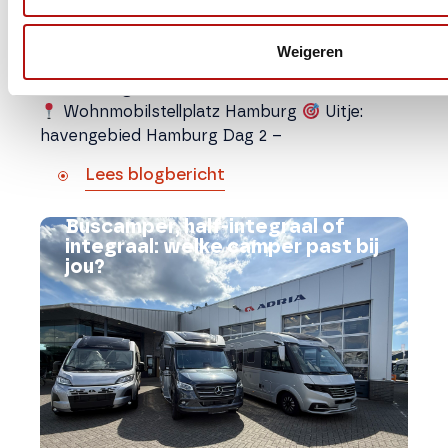
𝐍𝐨𝐨𝐫𝐰𝐞𝐠𝐞𝐧 – 𝐍𝐚𝐭𝐮𝐮𝐫 & 𝐑𝐮𝐬𝐭 𝐎𝐧𝐭𝐝𝐞𝐤 𝐢𝐧 𝟏𝟒 𝐝𝐚𝐠𝐞𝐧 𝐝𝐞
𝐦𝐨𝐨𝐢𝐬𝐭𝐞 𝐧𝐚𝐭𝐮𝐮𝐫 𝐯𝐚𝐧 𝐒𝐜𝐚𝐧𝐝𝐢𝐧𝐚𝐯𝐢ë 𝐦𝐞𝐭 𝐝𝐞𝐳𝐞
Weigeren
𝐜𝐚𝐦𝐩𝐞𝐫𝐫𝐨𝐮𝐭𝐞 𝐥𝐚𝐧𝐠𝐬 𝐟𝐣𝐨𝐫𝐝𝐞𝐧, 𝐛𝐞𝐫𝐠𝐞𝐧 𝐞𝐧 𝐬𝐟𝐞𝐞𝐫𝐯𝐨𝐥𝐥𝐞
𝐬𝐭𝐞𝐝𝐞𝐧. Dag 1 – Nederland → Noord-Duitsland
Wohnmobilstellplatz Hamburg
Uitje:
havengebied Hamburg Dag 2 –
Lees blogbericht
Buscamper, half-integraal of
integraal: welke camper past bij
jou?