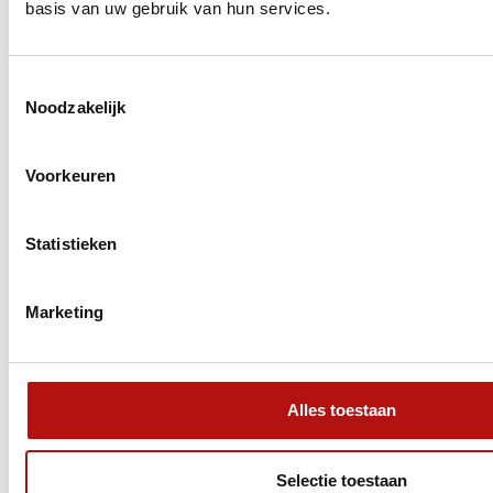
Noord-Italië. Van middeleeuwse stadjes en
basis van uw gebruik van hun services.
helderblauwe bergmeren tot sfeervolle
kustplaatsen en indrukwekkende natuur: elke
dag biedt weer een nieuwe ervaring. De route
Toestemmingsselectie
Noodzakelijk
Lees blogbericht
Voorkeuren
Ontdek in 14 dagen de mooiste
natuur van Scandinavië!
Statistieken
Marketing
Alles toestaan
Selectie toestaan