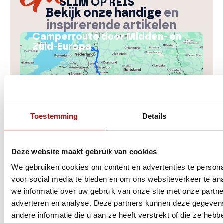
SLIM
OP REIS
Bekijk onze handige
en
inspirerende artikelen
Camperroute door Midden- en
Zuid-Europa
Toestemming
Details
Deze website maakt gebruik van cookies
We gebruiken cookies om content en advertenties te persona
voor social media te bieden en om ons websiteverkeer te an
Deze camperroute neemt je mee langs een
we informatie over uw gebruik van onze site met onze partne
aantal van de mooiste plekken van Zuid-
adverteren en analyse. Deze partners kunnen deze gegeve
Duitsland, Oostenrijk, Slovenië, Kroatië en
andere informatie die u aan ze heeft verstrekt of die ze heb