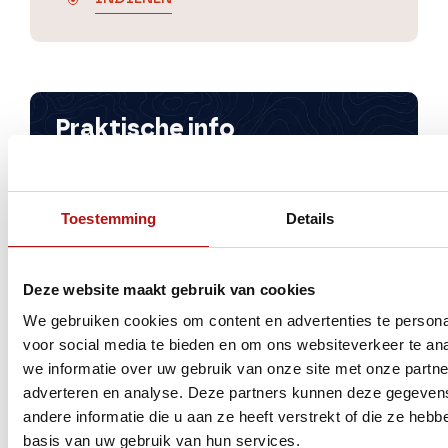
Praktische info
Wat is het voordeel van een camper
occasion kopen?
Je kunt vaak sneller vertrekken en je krijgt
Toestemming
Details
veel camper voor je budget. Een occasion
is ideaal als je al weet wat je zoekt, of juist
wilt instappen zonder lange levertijd.
Deze website maakt gebruik van cookies
We gebruiken cookies om content en advertenties te persona
Kan ik de camper bekijken en
voor social media te bieden en om ons websiteverkeer te an
proefzitten?
we informatie over uw gebruik van onze site met onze partne
Worden occasions gecontroleerd
adverteren en analyse. Deze partners kunnen deze gegeve
vóór verkoop?
andere informatie die u aan ze heeft verstrekt of die ze heb
basis van uw gebruik van hun services.