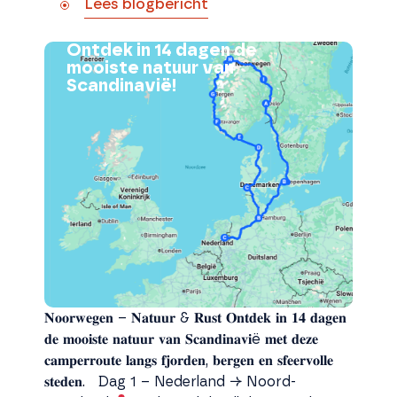
Lees blogbericht
Ontdek in 14 dagen de
mooiste natuur van
Scandinavië!
𝐍𝐨𝐨𝐫𝐰𝐞𝐠𝐞𝐧 – 𝐍𝐚𝐭𝐮𝐮𝐫 & 𝐑𝐮𝐬𝐭 𝐎𝐧𝐭𝐝𝐞𝐤 𝐢𝐧 𝟏𝟒 𝐝𝐚𝐠𝐞𝐧
𝐝𝐞 𝐦𝐨𝐨𝐢𝐬𝐭𝐞 𝐧𝐚𝐭𝐮𝐮𝐫 𝐯𝐚𝐧 𝐒𝐜𝐚𝐧𝐝𝐢𝐧𝐚𝐯𝐢ë 𝐦𝐞𝐭 𝐝𝐞𝐳𝐞
𝐜𝐚𝐦𝐩𝐞𝐫𝐫𝐨𝐮𝐭𝐞 𝐥𝐚𝐧𝐠𝐬 𝐟𝐣𝐨𝐫𝐝𝐞𝐧, 𝐛𝐞𝐫𝐠𝐞𝐧 𝐞𝐧 𝐬𝐟𝐞𝐞𝐫𝐯𝐨𝐥𝐥𝐞
𝐬𝐭𝐞𝐝𝐞𝐧. Dag 1 – Nederland → Noord-