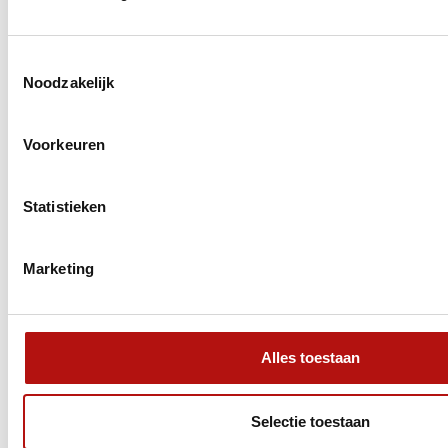
Is inruil mogelijk?
Krijg ik uitleg bij aflevering?
Toestemmingsselectie
Noodzakelijk
Voorkeuren
Statistieken
SLIM
OP REIS
Bekijk onze handige
en
Marketing
inspirerende artikelen
Welke fietsendrager past het
beste bij jouw camper?
Alles toestaan
Selectie toestaan