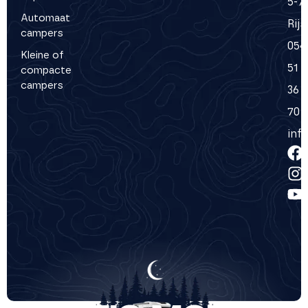
5-7
Automaat
Rij
campers
054
Kleine of
51
compacte
campers
36
70
inf