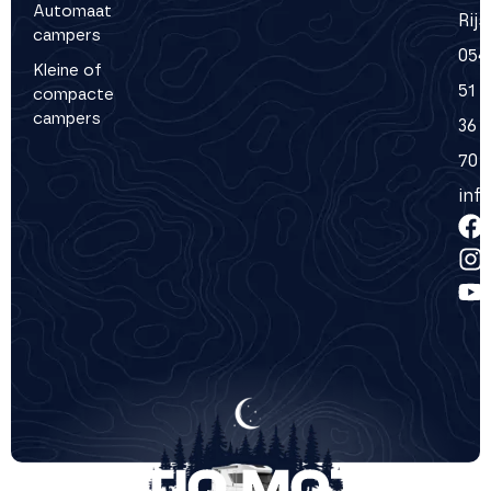
Automaat
Rij
campers
054
Kleine of
51
compacte
campers
36
70
inf