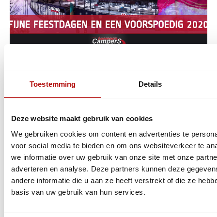
𝗪𝗶𝗷 𝘄𝗲𝗻𝘀𝗲𝗻 𝗶𝗲𝗱𝗲𝗿𝗲𝗲𝗻 𝗳𝗶𝗷𝗻𝗲 𝗳𝗲𝗲𝘀𝘁𝗱𝗮𝗴𝗲𝗻! 𝗢𝗻𝘇𝗲
𝗼𝗽𝗲𝗻𝗶𝗻𝗴𝘀𝘁𝗶𝗷𝗱𝗲𝗻 𝘁𝗶𝗷𝗱𝗲𝗻𝘀 𝗱𝗲 𝗳𝗲𝗲𝘀𝘁𝗱𝗮𝗴𝗲𝗻:
Woensdag 25 december (1e kerstdag) – gesloten
Toestemming
Details
Donderdag 26 december (2e kerstdag) –
gesloten
Dinsdag 31 december (oudejaarsdag) –
08.30 uur – 12.00 uur Woensdag 1 januari
Deze website maakt gebruik van cookies
Lees blogbericht
We gebruiken cookies om content en advertenties te persona
voor social media te bieden en om ons websiteverkeer te an
Reisverhaal – Een verrassende
we informatie over uw gebruik van onze site met onze partne
homestay in Slovenië
adverteren en analyse. Deze partners kunnen deze gegeve
andere informatie die u aan ze heeft verstrekt of die ze heb
basis van uw gebruik van hun services.