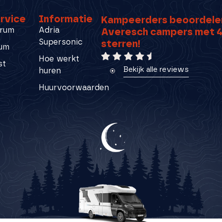
rvice
Informatie
Kampeerders beoordele
rum
Adria
Averesch campers met 4
Supersonic
sterren!
rum
Hoe werkt
st
Bekijk alle reviews
huren
Huurvoorwaarden