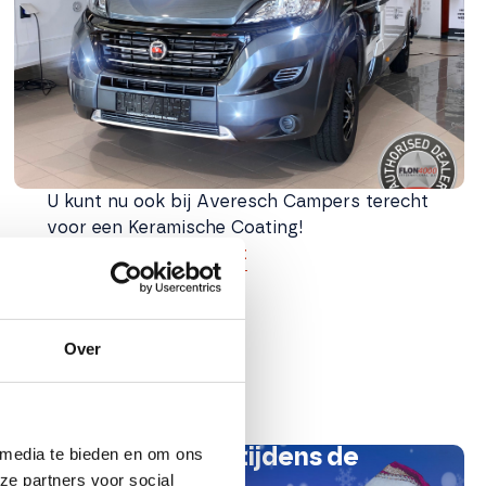
U kunt nu ook bij Averesch Campers terecht
voor een Keramische Coating!
Lees blogbericht
Over
 media te bieden en om ons
Openingstijden tijdens de
ze partners voor social
feestdagen