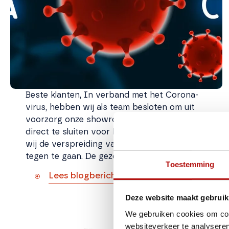
Beste klanten, In verband met het Corona-
virus, hebben wij als team besloten om uit
voorzorg onze showroom en werkplaats per
direct te sluiten voor bezoekers. Zo hopen
wij de verspreiding van het Corona-virus
tegen te gaan. De gezondheid van onze
Toestemming
Lees blogbericht
Deze website maakt gebruik
We gebruiken cookies om cont
Informatie huurcampers
websiteverkeer te analyseren
(week 30 t/m 32) + een leuke