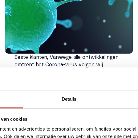
Beste klanten, Vanwege alle ontwikkelingen
omtrent het Corona-virus volgen wij
momenteel de richtlijnen van het RIVM. De
gezondheid van onze bezoekers en onze
medewerkers staat op de eerste plaats. Op
dit moment zijn de showroom en de
Details
werkplaats geopend op
Lees blogbericht
 van cookies
ent en advertenties te personaliseren, om functies voor social
Sun Living X-TRA Edition
. Ook delen we informatie over uw gebruik van onze site met on