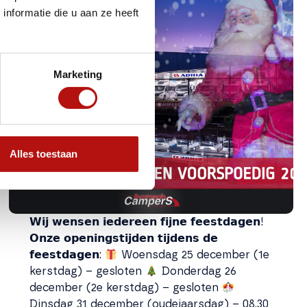
nformatie die u aan ze heeft
Marketing
Alles toestaan
𝗪𝗶𝗷 𝘄𝗲𝗻𝘀𝗲𝗻 𝗶𝗲𝗱𝗲𝗿𝗲𝗲𝗻 𝗳𝗶𝗷𝗻𝗲 𝗳𝗲𝗲𝘀𝘁𝗱𝗮𝗴𝗲𝗻!
𝗢𝗻𝘇𝗲 𝗼𝗽𝗲𝗻𝗶𝗻𝗴𝘀𝘁𝗶𝗷𝗱𝗲𝗻 𝘁𝗶𝗷𝗱𝗲𝗻𝘀 𝗱𝗲
𝗳𝗲𝗲𝘀𝘁𝗱𝗮𝗴𝗲𝗻:
Woensdag 25 december (1e
kerstdag) – gesloten
Donderdag 26
december (2e kerstdag) – gesloten
Dinsdag 31 december (oudejaarsdag) – 08.30