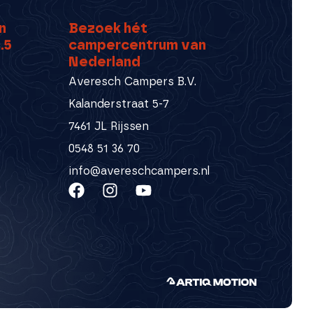
n
Bezoek hét
.5
campercentrum van
Nederland
Averesch Campers B.V.
Kalanderstraat 5-7
7461 JL Rijssen
0548 51 36 70
info@avereschcampers.nl