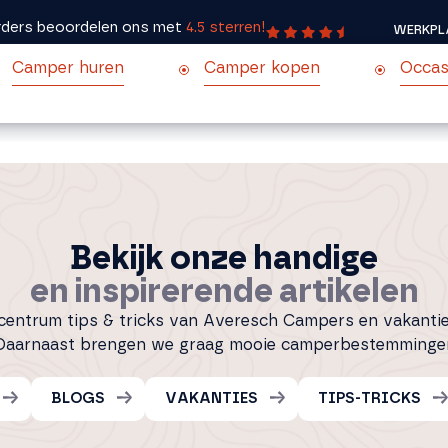
ders beoordelen ons met
4.5 sterren!
WERKPL
Camper huren
Camper kopen
Occas
Bekijk onze handige
en inspirerende artikelen
scentrum tips & tricks van Averesch Campers en vakanti
 Daarnaast brengen we graag mooie camperbestemmingen
BLOGS
VAKANTIES
TIPS-TRICKS