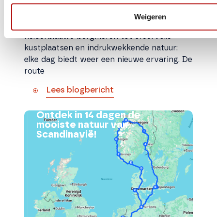
aantal van de mooiste plekken van Zuid-
Duitsland, Oostenrijk, Slovenië, Kroatië en
Weigeren
Noord-Italië. Van middeleeuwse stadjes en
helderblauwe bergmeren tot sfeervolle
kustplaatsen en indrukwekkende natuur:
elke dag biedt weer een nieuwe ervaring. De
route
Lees blogbericht
Ontdek in 14 dagen de
mooiste natuur van
Scandinavië!