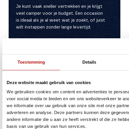
Je kunt vaak sneller vertrekken en je krijgt
veel camper voor je budget. Een occasion
is ideaal als je al weet wat je zoekt, of juist
wilt instappen zonder lange levertijd.
Kan ik de camper bekijken en
proefzitten?
Worden occasions gecontroleerd
Toestemming
Details
vóór verkoop?
Is inruil mogelijk?
Deze website maakt gebruik van cookies
We gebruiken cookies om content en advertenties te persona
Krijg ik uitleg bij aflevering?
voor social media te bieden en om ons websiteverkeer te an
we informatie over uw gebruik van onze site met onze partne
adverteren en analyse. Deze partners kunnen deze gegeve
andere informatie die u aan ze heeft verstrekt of die ze heb
basis van uw gebruik van hun services.