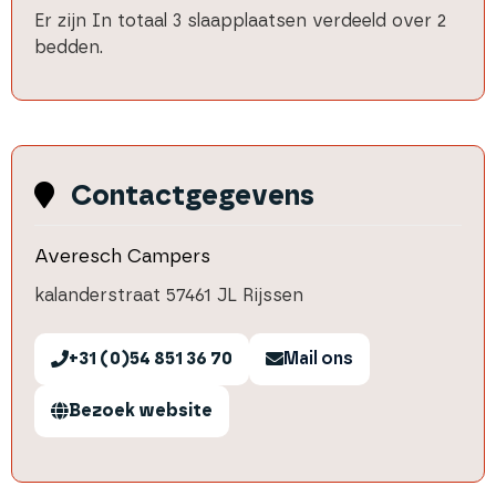
Er zijn
In totaal
3
slaapplaatsen
verdeeld over
2
bedden
.
Contactgegevens
Averesch Campers
kalanderstraat 5
7461 JL Rijssen
+31 (0)54 851 36 70
Mail ons
Bezoek website