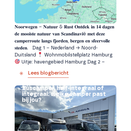
𝐍𝐨𝐨𝐫𝐰𝐞𝐠𝐞𝐧 – 𝐍𝐚𝐭𝐮𝐮𝐫 & 𝐑𝐮𝐬𝐭 𝐎𝐧𝐭𝐝𝐞𝐤 𝐢𝐧 𝟏𝟒 𝐝𝐚𝐠𝐞𝐧
𝐝𝐞 𝐦𝐨𝐨𝐢𝐬𝐭𝐞 𝐧𝐚𝐭𝐮𝐮𝐫 𝐯𝐚𝐧 𝐒𝐜𝐚𝐧𝐝𝐢𝐧𝐚𝐯𝐢ë 𝐦𝐞𝐭 𝐝𝐞𝐳𝐞
𝐜𝐚𝐦𝐩𝐞𝐫𝐫𝐨𝐮𝐭𝐞 𝐥𝐚𝐧𝐠𝐬 𝐟𝐣𝐨𝐫𝐝𝐞𝐧, 𝐛𝐞𝐫𝐠𝐞𝐧 𝐞𝐧 𝐬𝐟𝐞𝐞𝐫𝐯𝐨𝐥𝐥𝐞
𝐬𝐭𝐞𝐝𝐞𝐧. Dag 1 – Nederland → Noord-
Duitsland
Wohnmobilstellplatz Hamburg
Uitje: havengebied Hamburg Dag 2 –
Lees blogbericht
Buscamper, half-integraal of
integraal: welke camper past
bij jou?