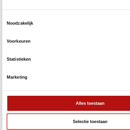
SLIM
OP REIS
Toestemmingsselectie
Bekijk onze handige
en
Noodzakelijk
inspirerende artikelen
Camperroute door Midden-
Voorkeuren
en Zuid-Europa
Statistieken
Marketing
Alles toestaan
Selectie toestaan
Deze camperroute neemt je mee langs een